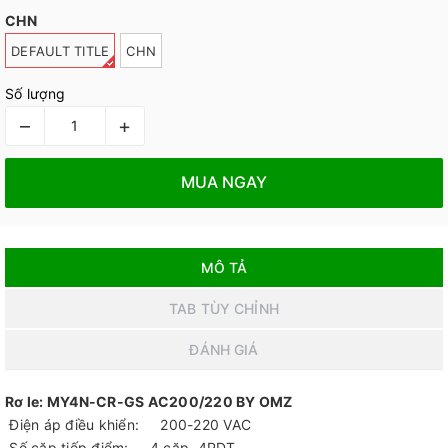
CHN
DEFAULT TITLE
CHN
Số lượng
–
+
MUA NGAY
MÔ TẢ
TAB TÙY CHỈNH
ĐÁNH GIÁ
Rơ le: MY4N-CR-GS AC200/220 BY OMZ
Điện áp điều khiển: 200-220 VAC
Số cặp tiếp điểm: 4 căp, 4PDT