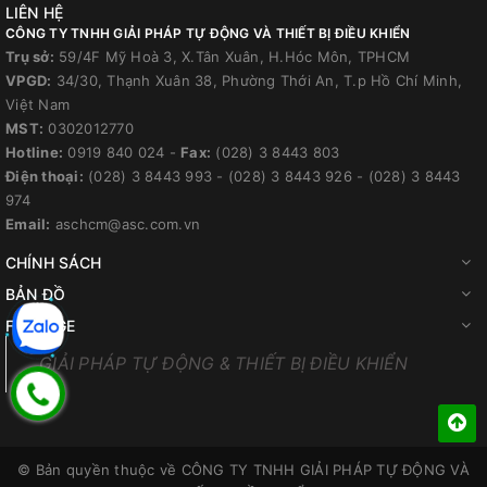
LIÊN HỆ
CÔNG TY TNHH GIẢI PHÁP TỰ ĐỘNG VÀ THIẾT BỊ ĐIỀU KHIỂN
Trụ sở:
59/4F Mỹ Hoà 3, X.Tân Xuân, H.Hóc Môn, TPHCM
VPGD:
34/30, Thạnh Xuân 38, Phường Thới An, T.p Hồ Chí Minh,
Việt Nam
MST:
0302012770
Hotline:
0919 840 024
-
Fax:
(028) 3 8443 803
Điện thoại:
(028) 3 8443 993
-
(028) 3 8443 926
-
(028) 3 8443
974
Email:
aschcm@asc.com.vn
CHÍNH SÁCH
BẢN ĐỒ
FANPAGE
GIẢI PHÁP TỰ ĐỘNG & THIẾT BỊ ĐIỀU KHIỂN
© Bản quyền thuộc về
CÔNG TY TNHH GIẢI PHÁP TỰ ĐỘNG VÀ