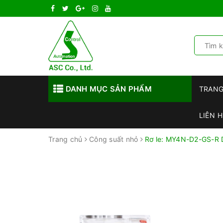
DANH MỤC SẢN PHẨM
TRAN
LIÊN H
Trang chủ
Công suất nhỏ
Rơ le: MY4N-D2-GS-R