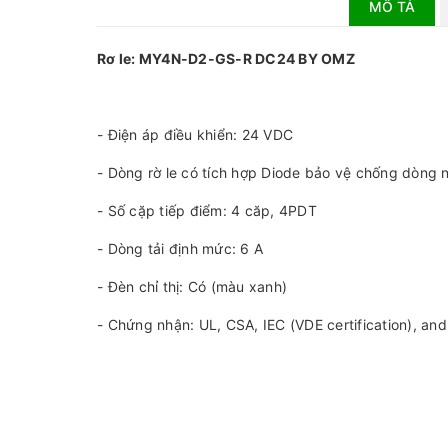
MÔ TẢ
Rơ le: MY4N-D2-GS-R DC24 BY OMZ
- Điện áp điều khiển: 24 VDC
- Dòng rờ le có tích hợp Diode bảo vệ chống dòng
- Số cặp tiếp điểm: 4 căp, 4PDT
- Dòng tải định mức: 6 A
- Đèn chỉ thị: Có (màu xanh)
- Chứng nhận: UL, CSA, IEC (VDE certification), an