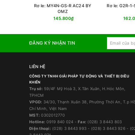
Rơ le: MY4N-GS-R AC24 BY
Rơ le: G2R-1
OMZ
145.800₫
162.
ĐĂNG KÝ NHẬN TIN
LIÊN HỆ
CÔNG TY TNHH GIẢI PHÁP TỰ ĐỘNG VÀ THIẾT BỊ ĐIỀU
KHIỂN
Trụ sở:
59/4F Mỹ Hoà 3, X.Tân Xuân, H.Hóc Môn,
TPHCM
VPGD:
34/30, Thạnh Xuân 38, Phường Thới An, T.p H
Chí Minh, Việt Nam
MST:
0302012770
Hotline:
0919 840 024
-
Fax:
(028) 3 8443 803
Điện thoại:
(028) 3 8443 993
-
(028) 3 8443 926
-
(0
3 8443 974