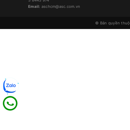
Email:
aschcm@asc.com.vn
© Bản quyền thu