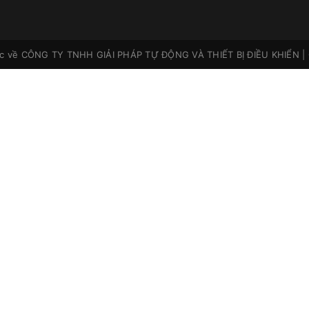
ộc về
CÔNG TY TNHH GIẢI PHÁP TỰ ĐỘNG VÀ THIẾT BỊ ĐIỀU KHIỂN
|