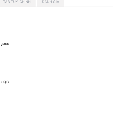
TAB TÙY CHỈNH
ĐÁNH GIÁ
 ngược
d CQC