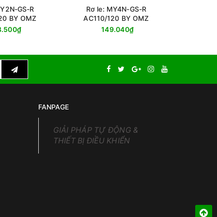
 MY2N-GS-R
Rơ le: MY4N-GS-R
Rơ le: G2
20 BY OMZ
AC110/120 BY OMZ
8.500₫
149.040₫
FANPAGE
GIẢI PHÁP TỰ ĐỘNG &
THIẾT BỊ ĐIỀU KHIỂN