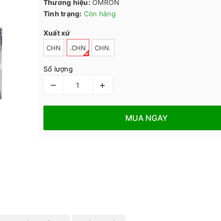
Thương hiệu:
OMRON
Tình trạng:
Còn hàng
Xuất xứ
CHN
.CHN
CHN.
Số lượng
–
+
MUA NGAY