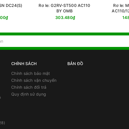
-SN DC24(S)
Rơ le: G2RV-ST500 AC110
Rơ le:
BY OMB
AC110/1
000₫
303.480₫
14
CHÍNH SÁCH
BẢN ĐỒ
Chính sách bảo mật
Chính sách vận chuyển
Chính sách đổi trả
Quy định sử dụng
ồ
28)