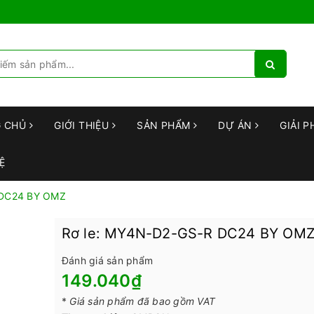
G CHỦ
GIỚI THIỆU
SẢN PHẨM
DỰ ÁN
GIẢI P
Ệ
 DC24 BY OMZ
Rơ le: MY4N-D2-GS-R DC24 BY OM
Đánh giá sản phẩm
149.040₫
*
Giá sản phẩm đã bao gồm VAT