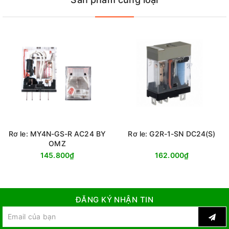
Rơ le: MY4N-GS-R AC24 BY
Rơ le: G2R-1-SN DC24(S)
OMZ
145.800₫
162.000₫
ĐĂNG KÝ NHẬN TIN