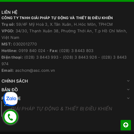
LIÊN HỆ
CÔNG TY TNHH GIẢI PHÁP TỰ ĐỘNG VÀ THIẾT BỊ ĐIỀU KHIỂN
Trụ sở:
59/4F Mỹ Hoà 3, X.Tân Xuân, H.Hóc Môn, TPHCM
VPGD:
34/30, Thạnh Xuân 38, Phường Thới An, T.p Hồ Chí Minh,
Việt Nam
MST:
0302012770
Hotline:
0919 840 024
-
Fax:
(028) 3 8443 803
Điện thoại:
(028) 3 8443 993
-
(028) 3 8443 926
-
(028) 3 8443
974
Email:
aschcm@asc.com.vn
CHÍNH SÁCH
BẢN ĐỒ
FANPAGE
GIẢI PHÁP TỰ ĐỘNG & THIẾT BỊ ĐIỀU KHIỂN