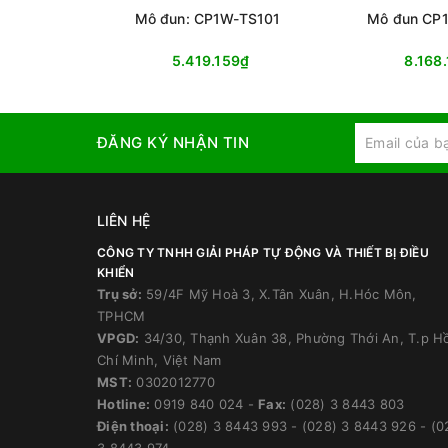
Mô đun: CP1W-TS101
Mô đun CP
5.419.159₫
8.168
ĐĂNG KÝ NHẬN TIN
LIÊN HỆ
CÔNG TY TNHH GIẢI PHÁP TỰ ĐỘNG VÀ THIẾT BỊ ĐIỀU
KHIỂN
Trụ sở:
59/4F Mỹ Hoà 3, X.Tân Xuân, H.Hóc Môn,
TPHCM
VPGD:
34/30, Thạnh Xuân 38, Phường Thới An, T.p H
Chí Minh, Việt Nam
MST:
0302012770
Hotline:
0919 840 024
-
Fax:
(028) 3 8443 803
Điện thoại:
(028) 3 8443 993
-
(028) 3 8443 926
-
(0
3 8443 974