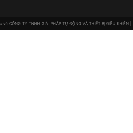
ộc về
CÔNG TY TNHH GIẢI PHÁP TỰ ĐỘNG VÀ THIẾT BỊ ĐIỀU KHIỂN
|