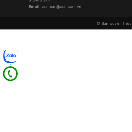
Email:
aschcm@asc.com.vn
© Bản quyền thu