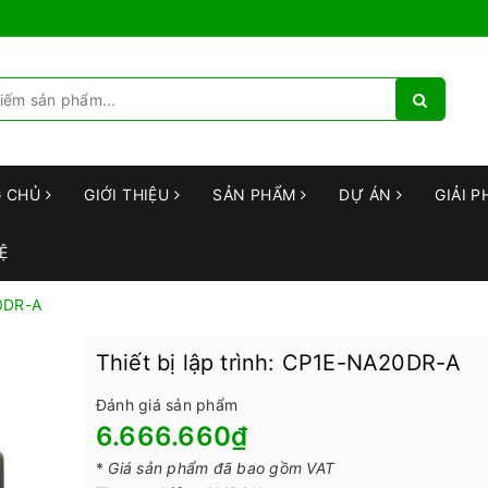
G CHỦ
GIỚI THIỆU
SẢN PHẨM
DỰ ÁN
GIẢI P
Ệ
20DR-A
Thiết bị lập trình: CP1E-NA20DR-A
Đánh giá sản phẩm
6.666.660₫
*
Giá sản phẩm đã bao gồm VAT