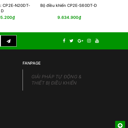
ển: CP2E-N20DT-
Bộ điều khiển CP2E-S60DT-D
Bộ lập trì
D
05.200₫
9.634.900₫
3
FANPAGE
GIẢI PHÁP TỰ ĐỘNG &
THIẾT BỊ ĐIỀU KHIỂN