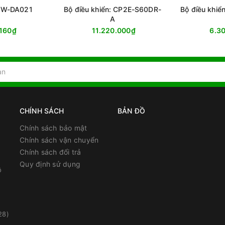
1W-DA021
Bộ điều khiển: CP2E-S60DR-
Bộ điều khi
A
.160₫
11.220.000₫
6.3
CHÍNH SÁCH
BẢN ĐỒ
Chính sách bảo mật
Chính sách vận chuyển
Chính sách đổi trả
Quy định sử dụng
ồ
28)