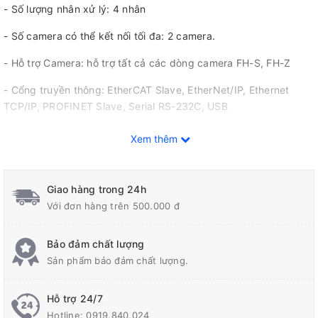
- Số lượng nhân xử lý: 4 nhân
- Số camera có thể kết nối tối đa: 2 camera.
- Hỗ trợ Camera: hỗ trợ tất cả các dòng camera FH-S, FH-Z
- Cổng truyền thông: EtherCAT Slave, EtherNet/IP, Ethernet
TCP/IP, PROFINET Slave, Serial RS-232C, USB
- Loại ngõ ra: NPN/PNP
Xem thêm
- Ứng dụng: 2D Robot guidance, AI fine matching, AI scratch
detection, Bead inspection, Code reading, Code verification,
Giao hàng trong 24h
Color inspection, Counting, Defect inspection, Measurement
Với đơn hàng trên 500.000 đ
inspection, OCR / OCV, Presence / Absence
Bảo đảm chất lượng
Sản phẩm bảo đảm chất lượng.
Hỗ trợ 24/7
Hotline:
0919.840.024