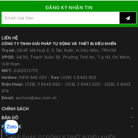
ĐĂNG KÝ NHẬN TIN
LIÊN HỆ
CÔNG TY TNHH GIẢI PHÁP TỰ ĐỘNG VÀ THIẾT BỊ ĐIỀU KHIỂN
Trụ sở:
59/4F Mỹ Hoà 3, X.Tân Xuân, H.Hóc Môn, TPHCM
VPGD:
34/30, Thạnh Xuân 38, Phường Thới An, T.p Hồ Chí Minh,
Việt Nam
MST:
0302012770
Hotline:
0919 840 024
-
Fax:
(028) 3 8443 803
Điện thoại:
(028) 3 8443 993
-
(028) 3 8443 926
-
(028) 3 8443
974
Email:
aschcm@asc.com.vn
CHÍNH SÁCH
BẢN ĐỒ
FANPAGE
GIẢI PHÁP TỰ ĐỘNG & THIẾT BỊ ĐIỀU KHIỂN