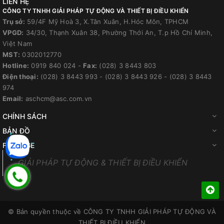
LIÊN HỆ
CÔNG TY TNHH GIẢI PHÁP TỰ ĐỘNG VÀ THIẾT BỊ ĐIỀU KHIỂN
Trụ sở:
59/4F Mỹ Hoà 3, X.Tân Xuân, H.Hóc Môn, TPHCM
VPGD:
34/30, Thạnh Xuân 38, Phường Thới An, T.p Hồ Chí Minh,
Việt Nam
MST:
0302012770
Hotline:
0919 840 024
-
Fax:
(028) 3 8443 803
Điện thoại:
(028) 3 8443 993
-
(028) 3 8443 926
-
(028) 3 8443
974
Email:
aschcm@asc.com.vn
CHÍNH SÁCH
BẢN ĐỒ
FANPAGE
GIẢI PHÁP TỰ ĐỘNG & THIẾT BỊ ĐIỀU KHIỂN
© Bản quyền thuộc về
CÔNG TY TNHH GIẢI PHÁP TỰ ĐỘNG VÀ
THIẾT BỊ ĐIỀU KHIỂN