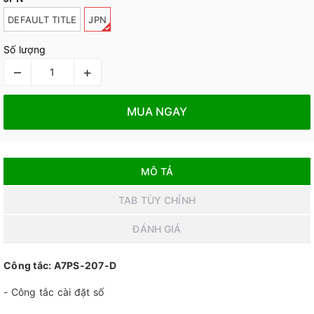
DEFAULT TITLE
JPN
Số lượng
–
+
MUA NGAY
MÔ TẢ
TAB TÙY CHỈNH
ĐÁNH GIÁ
Công tắc: A7PS-207-D
- Công tắc cài đặt số