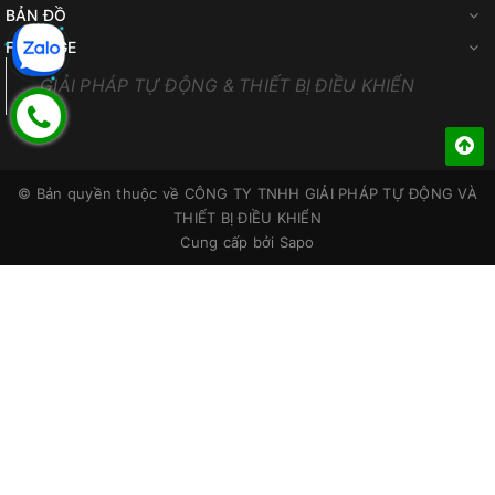
BẢN ĐỒ
FANPAGE
GIẢI PHÁP TỰ ĐỘNG & THIẾT BỊ ĐIỀU KHIỂN
© Bản quyền thuộc về
CÔNG TY TNHH GIẢI PHÁP TỰ ĐỘNG VÀ
THIẾT BỊ ĐIỀU KHIỂN
Cung cấp bởi
Sapo