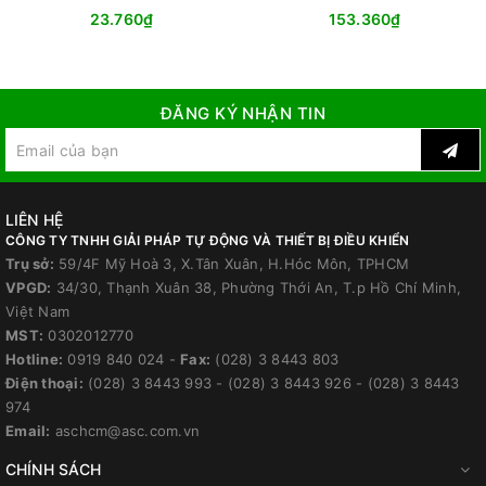
23.760₫
153.360₫
ĐĂNG KÝ NHẬN TIN
LIÊN HỆ
CÔNG TY TNHH GIẢI PHÁP TỰ ĐỘNG VÀ THIẾT BỊ ĐIỀU KHIỂN
Trụ sở:
59/4F Mỹ Hoà 3, X.Tân Xuân, H.Hóc Môn, TPHCM
VPGD:
34/30, Thạnh Xuân 38, Phường Thới An, T.p Hồ Chí Minh,
Việt Nam
MST:
0302012770
Hotline:
0919 840 024
-
Fax:
(028) 3 8443 803
Điện thoại:
(028) 3 8443 993
-
(028) 3 8443 926
-
(028) 3 8443
974
Email:
aschcm@asc.com.vn
CHÍNH SÁCH