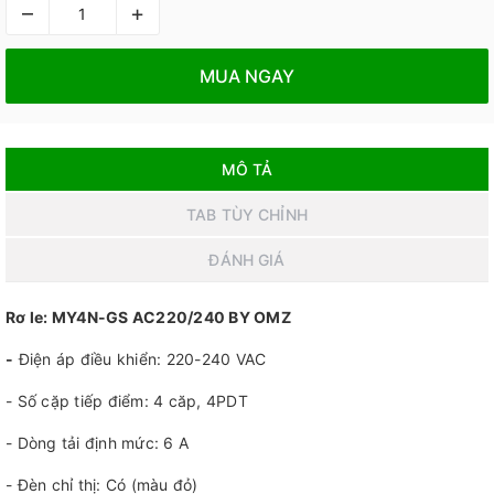
–
+
MUA NGAY
MÔ TẢ
TAB TÙY CHỈNH
ĐÁNH GIÁ
Rơ le: MY4N-GS AC220/240 BY OMZ
-
Điện áp điều khiển: 220-240 VAC
- Số cặp tiếp điểm: 4 căp, 4PDT
- Dòng tải định mức: 6 A
- Đèn chỉ thị: Có (màu đỏ)