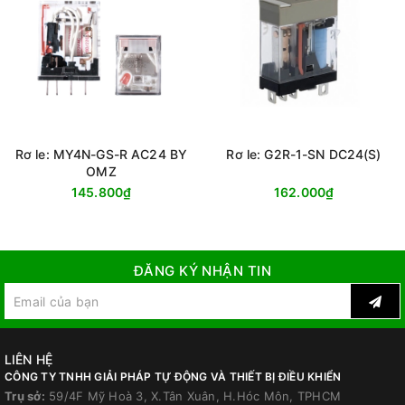
Rơ le: MY4N-GS-R AC24 BY
Rơ le: G2R-1-SN DC24(S)
OMZ
145.800₫
162.000₫
ĐĂNG KÝ NHẬN TIN
LIÊN HỆ
CÔNG TY TNHH GIẢI PHÁP TỰ ĐỘNG VÀ THIẾT BỊ ĐIỀU KHIỂN
Trụ sở:
59/4F Mỹ Hoà 3, X.Tân Xuân, H.Hóc Môn, TPHCM